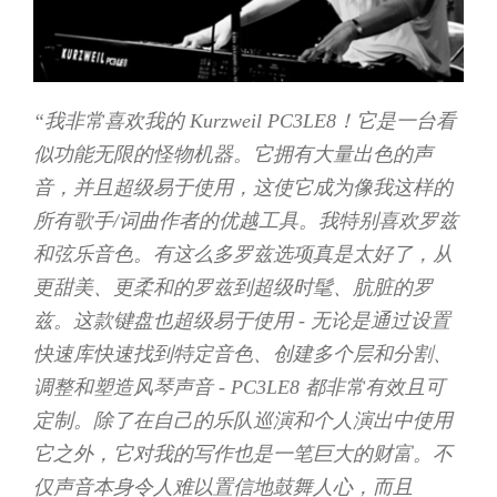
“我非常喜欢我的 Kurzweil PC3LE8！它是一台看
似功能无限的怪物机器。它拥有大量出色的声
音，并且超级易于使用，这使它成为像我这样的
所有歌手/词曲作者的优越工具。我特别喜欢罗兹
和弦乐音色。有这么多罗兹选项真是太好了，从
更甜美、更柔和的罗兹到超级时髦、肮脏的罗
兹。这款键盘也超级易于使用 - 无论是通过设置
快速库快速找到特定音色、创建多个层和分割、
调整和塑造风琴声音 - PC3LE8 都非常有效且可
定制。除了在自己的乐队巡演和个人演出中使用
它之外，它对我的写作也是一笔巨大的财富。不
仅声音本身令人难以置信地鼓舞人心，而且