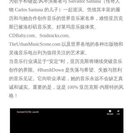
为歌手和键盘/风琴演奏者与 Salvador Santana（传奇人
物 Carlos Santana 的儿子）一起巡演。凭借其丰富的履
历和与她合作创作音乐的世界音乐家名单，难怪亚历克
斯已被洛杉矶音乐奖、好莱坞音乐媒体奖、
CDBaby.com、Soultracks.com、
TheUrbanMusicScene.com 以及世界各地的各种出版物和
灵魂音乐电台列为值得关注的艺术家。
当音乐行业满足于“安定”时，亚历克斯将继续突破音乐
创作的界限。#BurnItDown 是失落与希望、失败与胜利
的音乐见证。它向听众承诺，她的音乐永远不会缺乏真
诚和诚实。重要的是，这是 100% 亚历克斯·内斯特的风
格！