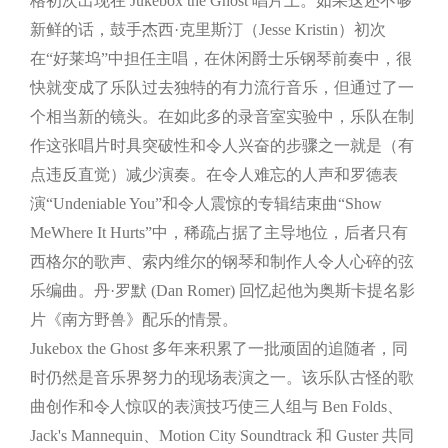
格初次出现在 Jukebox the Ghost 唱片上。如果这还不够
新鲜的话，鼓手杰西·克里斯汀（Jesse Kristin）初次
在“好莱坞”中担任主唱，在休闲爵士乐钢琴前奏中，很
快就变成了乐队过去独特的有力流行音乐，但通过了一
个相当新的镜头。在如此多的录音室实验中，乐队在制
作这张唱片时具突破性和令人兴奋的步骤之一就是（有
点违反直觉）减少演奏。在令人难忘的人声和罗德表
演“Undeniable You”和令人震惊的专辑结束曲“Show
MeWhere It Hurts”中，稀疏占据了主导地位，后者只有
西格尔的歌声、索内维尔的钢琴和制作人令人心碎的弦
乐编曲。丹·罗默 (Dan Romer) 回忆起他为奥斯卡提名影
片《南方野兽》配乐的情景。
Jukebox the Ghost 多年来积累了一批顽固的追随者，同
时仍然是音乐界努力的现场表演之一。该乐队古怪的歌
曲创作和令人惊叹的表演技巧使三人组与 Ben Folds、
Jack's Mannequin、Motion City Soundtrack 和 Guster 共同