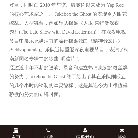
登台，同时自 2010 年与该厂牌签约以来成为 Yep Roc
的核心艺术家之一。 Jukebox the Ghost 的表现令人眼花
缭乱。大型舞台，例如乐队摇滚《大卫·莱特曼深夜
秀》(The Late Show with David Letterman)，在深夜电视
节目中展示充满活力的流行摇滚歌曲《精神分裂症》
(Schizophrenia)。乐队近期重返深夜电视节目，表演了柯
南新同名专辑中的歌曲“明信片”。
经过近十年不断的巡演、录音和建立热情忠实的粉丝群
的努力，Jukebox the Ghost 终于给出了其在乐队刚成立
的几个小时内绘制的幽灵徽标，这是其迄今为止很值得
骄傲的努力的专辑封面。
主页
电话
联系我们
邮箱