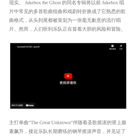
现实。 Jukebox the Ghost 的同名专辑将以前 Jukebox 唱
片中常见的多首歌曲组曲和戏剧转折换成了它熟悉的歌
曲格式，从头到尾都被策划为一张毫无歉意的流行唱
片。然而，人们听到乐队正在冒着大胆的风险和冒险。
主打单曲“The Great Unknown”伴随着圣歌摇滚的肾上腺
素飙升，接近乐队长期磨练的钢琴摇滚声音，并见证了