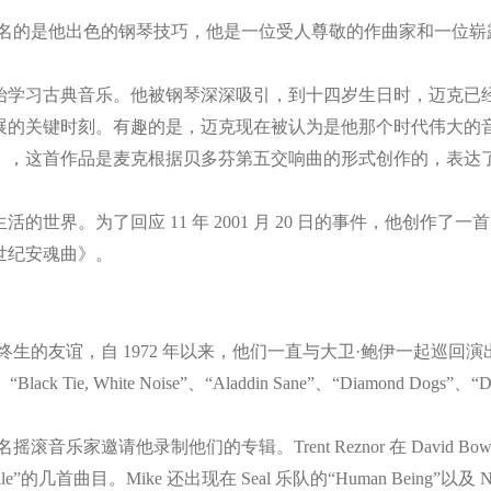
名的是他出色的钢琴技巧，他是一位受人尊敬的作曲家和一位崭
始学习古典音乐。他被钢琴深深吸引，到十四岁生日时，迈克已
展的关键时刻。有趣的是，迈克现在被认为是他那个时代伟大的
曲》，这首作品是麦克根据贝多芬第五交响曲的形式创作的，表
世界。为了回应 11 年 2001 月 20 日的事件，他创作
世纪安魂曲》。
生的友谊，自 1972 年以来，他们一直与大卫·鲍伊一起巡回
”、“Black Tie, White Noise”、“Aladdin Sane”、“Diamond Dogs”、“
邀请他录制他们的专辑。Trent Reznor 在 David Bowie 
ragile”的几首曲目。Mike 还出现在 Seal 乐队的“Human Being”以及 