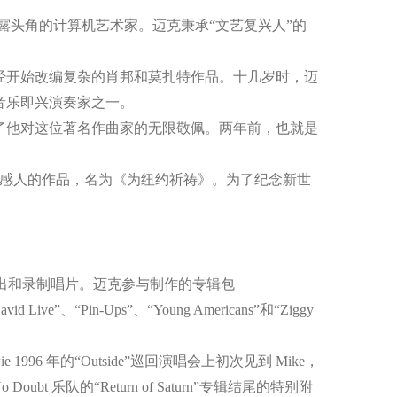
露头角的计算机艺术家。迈克秉承“文艺复兴人”的
经开始改编复杂的肖邦和莫扎特作品。十几岁时，迈
音乐即兴演奏家之一。
达了他对这位著名作曲家的无限敬佩。两年前，也就是
了一首感人的作品，名为《为纽约祈祷》。为了纪念新世
演出和录制唱片。迈克参与制作的专辑包
David Live”、“Pin-Ups”、“Young Americans”和“Ziggy
1996 年的“Outside”巡回演唱会上初次见到 Mike，
No Doubt 乐队的“Return of Saturn”专辑结尾的特别附