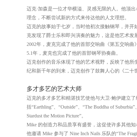
迈克·加森是一位才华横溢、灵感无限的人。他顶出
理念，不断尝试新的方式来传达他的人文理想。
迈克的故事始于七岁，当时他初次接触钢琴，并开
克发现了爵士乐和即兴演奏的魅力，这是他艺术发
2002年，麦克完成了他的首部交响曲《第五交响
5.1年，麦克也完成了他的首部钢琴协奏曲。
迈克创作的音乐体现了他的艺术视野，反映了他所生活的
纪和新千年的到来，迈克创作了鼓舞人心的《二十
多才多艺的艺术大师
迈克的多才多艺和精湛技艺使他与大卫·鲍伊建立了终
括“Earthling”、“Outside”、“The Buddha of Suburbia
Stardust the Motion Picture”。
Mike 的创造力和品质享有盛誉，这促使许多其他知名摇滚音乐家
他邀请 Mike 参与了 Nine Inch Nails 乐队的“The F