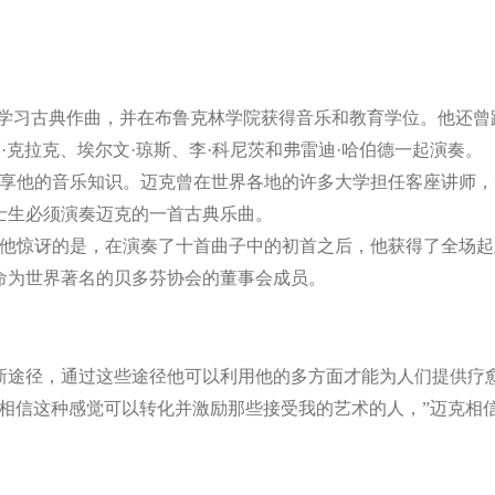
学习古典作曲，并在布鲁克林学院获得音乐和教育学位。他还曾跟
·克拉克、埃尔文·琼斯、李·科尼茨和弗雷迪·哈伯德一起演奏。
生分享他的音乐知识。迈克曾在世界各地的许多大学担任客座讲师
士生必须演奏迈克的一首古典乐曲。
课，令他惊讶的是，在演奏了十首曲子中的初首之后，他获得了全场
命为世界著名的贝多芬协会的董事会成员。
新途径，通过这些途径他可以利用他的多方面才能为人们提供疗
相信这种感觉可以转化并激励那些接受我的艺术的人，”迈克相